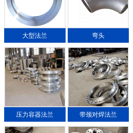
大型法兰
弯头
压力容器法兰
带颈对焊法兰