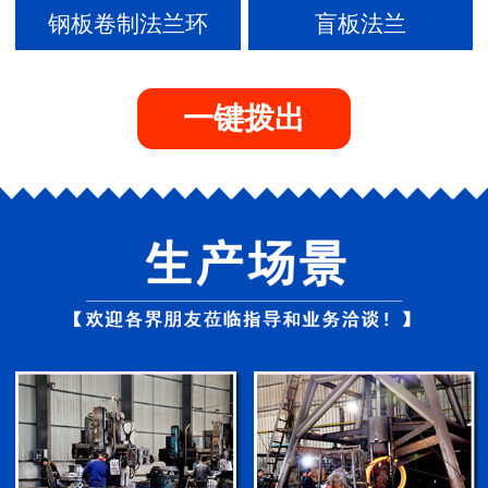
钢板卷制法兰环
盲板法兰
一键拨出