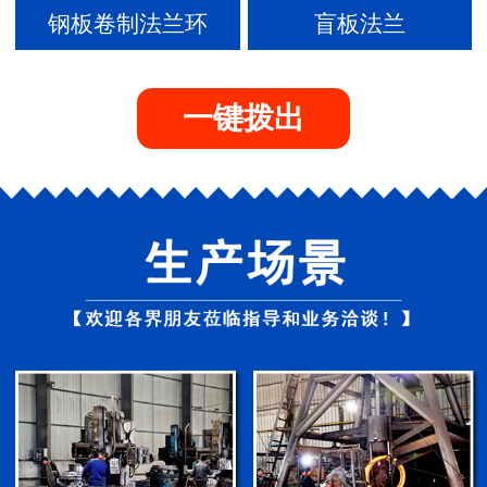
钢板卷制法兰环
盲板法兰
一键拨出