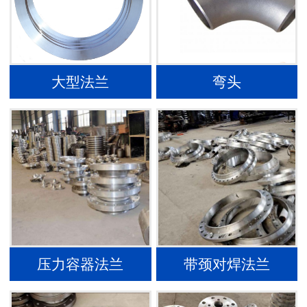
大型法兰
弯头
压力容器法兰
带颈对焊法兰