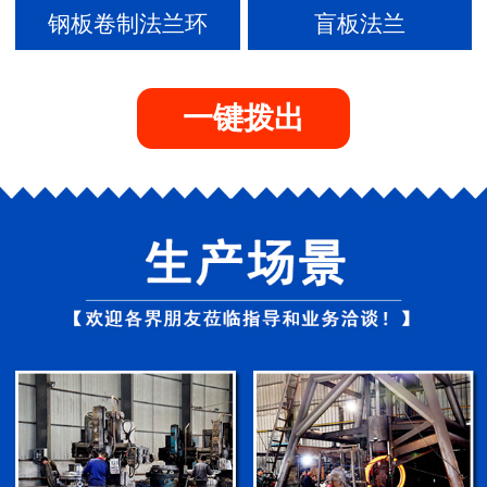
钢板卷制法兰环
盲板法兰
一键拨出