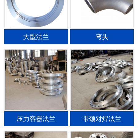
大型法兰
弯头
压力容器法兰
带颈对焊法兰